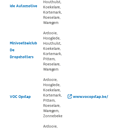
Houthulst,
Ide Automotive
Koekelare,
Kortemark,
Roeselare,
Waregem
Ardooie,
Hooglede,
Minivoetbalclub
Houthulst,
Koekelare,
De
Kortemark,
Dropshotters
Pittem,
Roeselare,
Waregem
Ardooie,
Hooglede,
Koekelare,
Kortemark,
VOC Opstap
www.vocopstap.be/
Pittem,
Roeselare,
Waregem,
Zonnebeke
Ardooie,