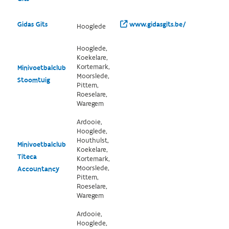
Gidas Gits
www.gidasgits.be/
Hooglede
Hooglede,
Koekelare,
Kortemark,
Minivoetbalclub
Moorslede,
Stoomtuig
Pittem,
Roeselare,
Waregem
Ardooie,
Hooglede,
Houthulst,
Minivoetbalclub
Koekelare,
Titeca
Kortemark,
Moorslede,
Accountancy
Pittem,
Roeselare,
Waregem
Ardooie,
Hooglede,