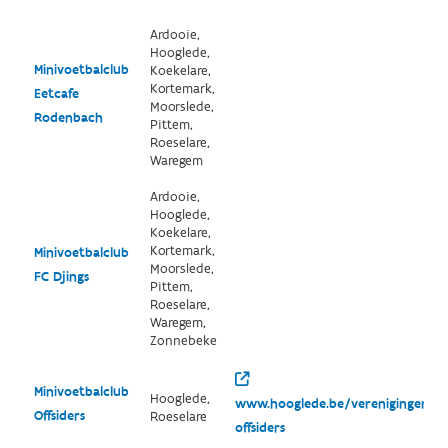
Ardooie,
Hooglede,
Minivoetbalclub
Koekelare,
Kortemark,
Eetcafe
Moorslede,
Rodenbach
Pittem,
Roeselare,
Waregem
Ardooie,
Hooglede,
Koekelare,
Kortemark,
Minivoetbalclub
Moorslede,
FC Djings
Pittem,
Roeselare,
Waregem,
Zonnebeke
Minivoetbalclub
Hooglede,
www.hooglede.be/verenigingen/det
Offsiders
Roeselare
offsiders