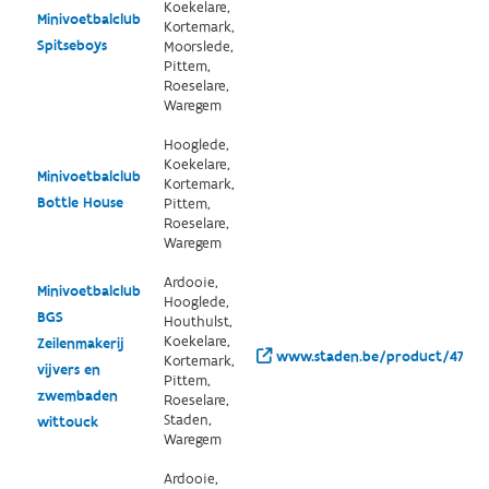
Koekelare,
Minivoetbalclub
Kortemark,
Spitseboys
Moorslede,
Pittem,
Roeselare,
Waregem
Hooglede,
Koekelare,
Minivoetbalclub
Kortemark,
Bottle House
Pittem,
Roeselare,
Waregem
Ardooie,
Minivoetbalclub
Hooglede,
BGS
Houthulst,
Koekelare,
Zeilenmakerij
www.staden.be/product/474/sp
Kortemark,
vijvers en
Pittem,
zwembaden
Roeselare,
Staden,
wittouck
Waregem
Ardooie,