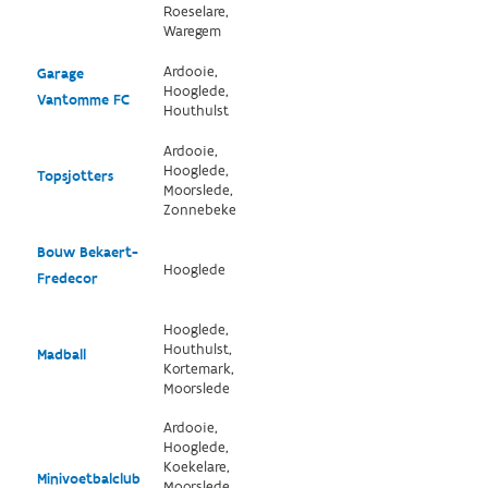
Roeselare,
Waregem
Ardooie,
Garage
Hooglede,
Vantomme FC
Houthulst
Ardooie,
Hooglede,
Topsjotters
Moorslede,
Zonnebeke
Bouw Bekaert-
Hooglede
Fredecor
Hooglede,
Houthulst,
Madball
Kortemark,
Moorslede
Ardooie,
Hooglede,
Koekelare,
Minivoetbalclub
Moorslede,