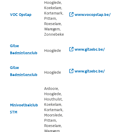
Hooglede,
Koekelare,
Kortemark,
VOC Opstap
www.vocopstap.be/
Pittem,
Roeselare,
Waregem,
Zonnebeke
Gitse
www.gitsebc.be/
Hooglede
Badmintonclub
Gitse
www.gitsebc.be/
Hooglede
Badmintonclub
Ardooie,
Hooglede,
Houthulst,
Koekelare,
Minivoetbalclub
Kortemark,
STM
Moorslede,
Pittem,
Roeselare,
Waregem