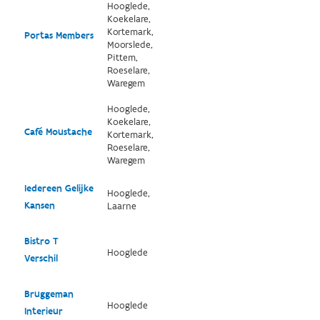
Hooglede,
Koekelare,
Kortemark,
Portas Members
Moorslede,
Pittem,
Roeselare,
Waregem
Hooglede,
Koekelare,
Café Moustache
Kortemark,
Roeselare,
Waregem
Iedereen Gelijke
Hooglede,
Kansen
Laarne
Bistro T
Hooglede
Verschil
Bruggeman
Hooglede
Interieur