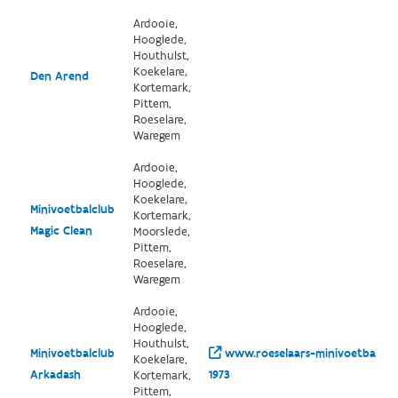
Ardooie,
Hooglede,
Houthulst,
Koekelare,
Den Arend
Kortemark,
Pittem,
Roeselare,
Waregem
Ardooie,
Hooglede,
Koekelare,
Minivoetbalclub
Kortemark,
Magic Clean
Moorslede,
Pittem,
Roeselare,
Waregem
Ardooie,
Hooglede,
Houthulst,
Minivoetbalclub
www.roeselaars-minivoetbal.be
Koekelare,
Arkadash
1973
Kortemark,
Pittem,