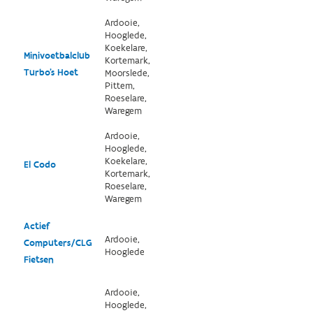
Ardooie,
Hooglede,
Koekelare,
Minivoetbalclub
Kortemark,
Turbo's Hoet
Moorslede,
Pittem,
Roeselare,
Waregem
Ardooie,
Hooglede,
Koekelare,
El Codo
Kortemark,
Roeselare,
Waregem
Actief
Ardooie,
Computers/CLG
Hooglede
Fietsen
Ardooie,
Hooglede,