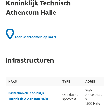
Koninklijk Technisch
Atheneum Halle
Toon sportdomein op kaart
Infrastructuren
NAAM
TYPE
ADRES
Sint-
Basketbalveld Koninklijk
Openlucht
Annastraat
Technisch Atheneum Halle
sportveld
9
1500 Halle