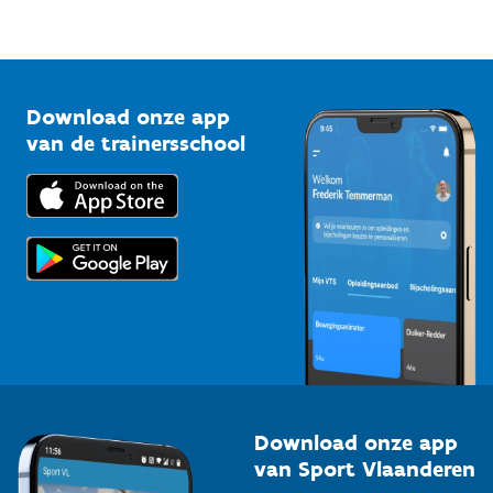
Sportfederaties
Mountainbikeroutes
Onze nieuwsbrieven
1210 Brussel
G-sport
Vlaamse Trainersschool
Sportclubs
Kennisplatform
Download onze app
Bedrijven
van de trainersschool
Downloads
Trainers en begeleiders
Voor de pers
Scholen
Topsporters
Organisatoren van sportevenementen
Download onze app
van Sport Vlaanderen