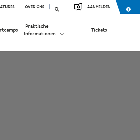
ATURES
OVER ONS
AANMELDEN
Praktische
rtcamps
Tickets
Informationen