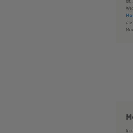
ist
Weg
Mo
die
Mou
M
In 