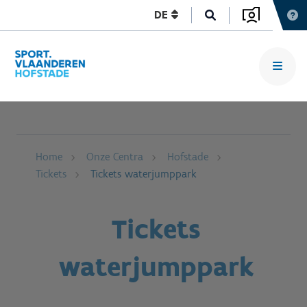
DE
Home
Onze Centra
Hofstade
Tickets
Tickets waterjumppark
Tickets
waterjumppark