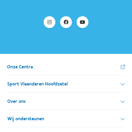
Onze Centra
Sport Vlaanderen Hoofdzetel
Simon Bolivarlaan 17
Over ons
1000 Brussel
Wie zijn we, wat doen we
Wij ondersteunen
Ondernemingsnummer: BE 0248.142.826
Onze centra