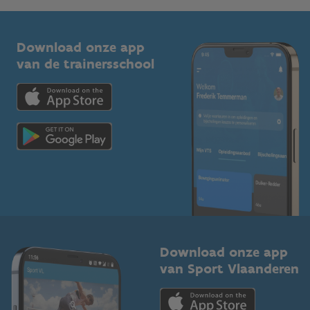
G-sport
Vlaamse Trainersschool
Sportclubs
Kennisplatform
Download onze app
Bedrijven
van de trainersschool
Downloads
Trainers en begeleiders
Voor de pers
Scholen
Topsporters
Organisatoren van sportevenementen
Download onze app
van Sport Vlaanderen