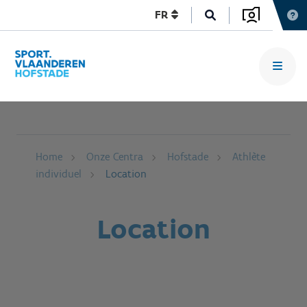
FR
Home
Onze Centra
Hofstade
Athlète
individuel
Location
Location