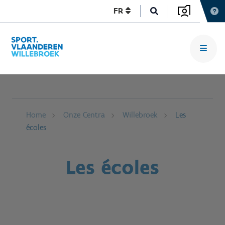
FR
Home
Onze Centra
Willebroek
Les
écoles
Les écoles