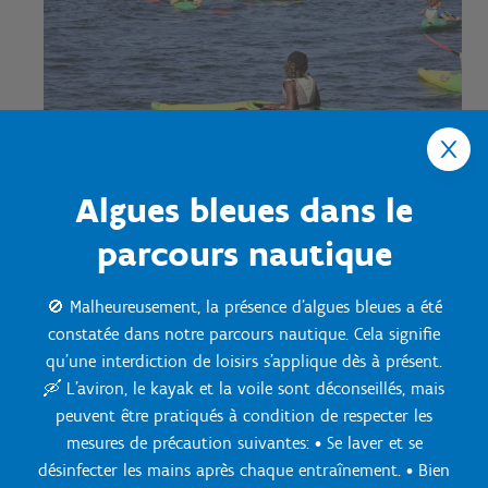
Algues bleues dans le
parcours nautique
🚫 Malheureusement, la présence d'algues bleues a été
constatée dans notre parcours nautique. Cela signifie
qu'une interdiction de loisirs s'applique dès à présent.
Sport Vlaanderen Willebroek
🛶 L'aviron, le kayak et la voile sont déconseillés, mais
Questions? Contactez nous:
peuvent être pratiqués à condition de respecter les
03 860 78 40
mesures de précaution suivantes: • Se laver et se
Envoyez-nous un message
désinfecter les mains après chaque entraînement. • Bien