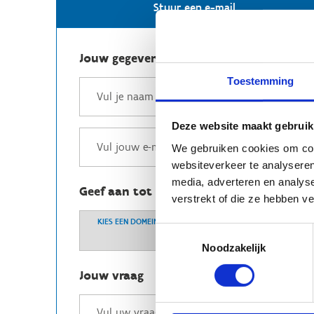
Stuur een e-mail
Jouw gegevens
Toestemming
Deze website maakt gebruik
We gebruiken cookies om cont
websiteverkeer te analyseren
media, adverteren en analys
Geef aan tot welk domein jouw vraag b
verstrekt of die ze hebben v
KIES EEN DOMEIN
Toestemmingsselectie
Noodzakelijk
Jouw vraag