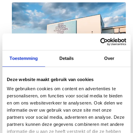
Toestemming
Details
Over
Deze website maakt gebruik van cookies
Doe jouw aanvraag voor een
We gebruiken cookies om content en advertenties te
personaliseren, om functies voor social media te bieden
sportaccomodatie
en om ons websiteverkeer te analyseren. Ook delen we
informatie over uw gebruik van onze site met onze
Wil je graag gebruikmaken van onze
partners voor social media, adverteren en analyse. Deze
sportaccommodatie? Contacteer ons! We staan
partners kunnen deze gegevens combineren met andere
klaar om jou te helpen bij het plannen van jouw
informatie die u aan ze heeft verstrekt of die ze hebben
sportieve activiteit.