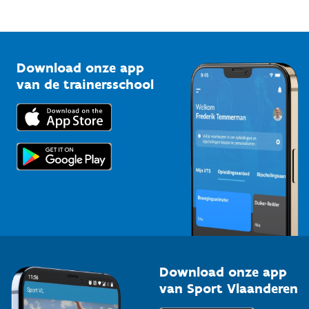
Mountainbikeroutes
Onze nieuwsbrieven
1210 Brussel
G-sport
Vlaamse Trainersschool
Sportclubs
Kennisplatform
Download onze app
Bedrijven
van de trainersschool
Downloads
Trainers en begeleiders
Voor de pers
Scholen
Topsporters
Organisatoren van sportevenementen
Download onze app
van Sport Vlaanderen