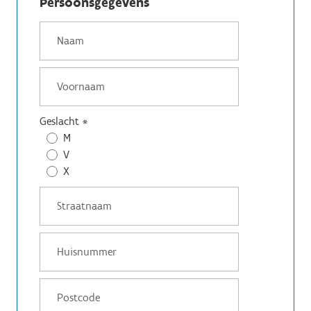
Persoonsgegevens
Geslacht
*
M
V
X