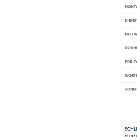
MONT
DIENS
MITT
DONN
FREIT
SAMS
SONN
SCHL
EISBA