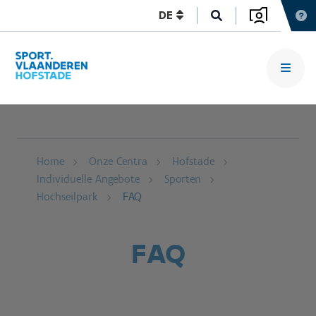
DE
Home
Onze Centra
Hofstade
Individuelle Angebote
Sporten
Hochseilpark
FAQ
FAQ