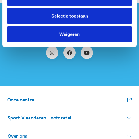
Selectie toestaan
#sportersbelevenmeer
ook op sociale media
Weigeren
Onze centra
Sport Vlaanderen Hoofdzetel
Simon Bolivarlaan 17
Over ons