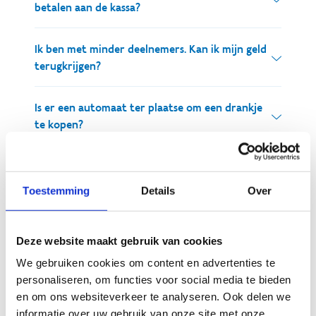
deelnemen.
betalen aan de kassa?
extreme weersomstandigheden: sterke wind (>
120km/u), onweer of ijzel.
Nee dit is niet mogelijk, je moet je ticket steeds op
Ik ben met minder deelnemers. Kan ik mijn geld
voorhand via onze webshop aankopen.
terugkrijgen?
Wij gaan er vanuit dat het aantal personen
Is er een automaat ter plaatse om een drankje
waarvoor u gereserveerd heeft ook daadwerkelijk
te kopen?
komt.
Aan ons hoogtouwenparcours is er geen automaat
Ik reserveer via de SNS-pas, moet ik deze
Bij een reservatie sturen wij het entreebewijs toe in
aanwezig. Maar op slechts 400m wandelen vind je
meebrengen?
de vorm van een E-ticket.
Toestemming
Details
Over
cafetaria Zomerlust waar je drankjes en kleine
Wij houden het klimmateriaal apart voor
snacks kan kopen. Je vindt de cafetaria naast onze
Ja, je moet altijd de SNS-pas kunnen tonen bij
gereserveerde groepen en kunnen deze niet
speeltuin.
aankomst. Anders zal het reguliere tarief worden
Deze website maakt gebruik van cookies
doorverkopen aan andere potentiële deelnemers.
aangerekend.
We gebruiken cookies om content en advertenties te
Om deze reden kunnen wij geen terugbetaling
personaliseren, om functies voor social media te bieden
voorzien.
en om ons websiteverkeer te analyseren. Ook delen we
informatie over uw gebruik van onze site met onze