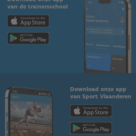
Bedrijven
van de trainersschool
Downloads
Trainers en begeleiders
Voor de pers
Scholen
Topsporters
Organisatoren van sportevenementen
Download onze app
van Sport Vlaanderen