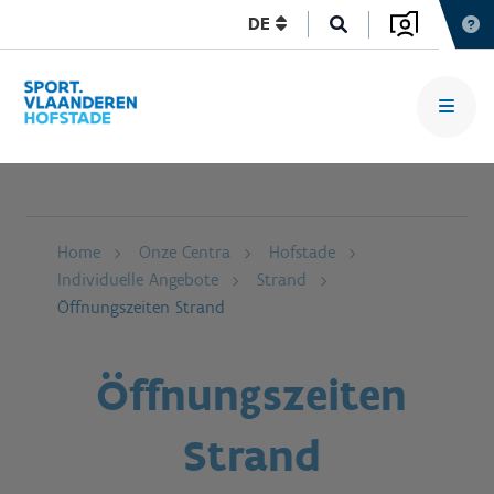
DE
Home
Onze Centra
Hofstade
Individuelle Angebote
Strand
Öffnungszeiten Strand
Öffnungszeiten
Strand