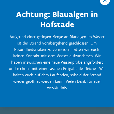
Hunde am Strand nicht erlaubt
Achtung: Blaualgen in
Wintersaison: 14. September bis 30. April
Hofstade
Freier Zugang für Wanderer
Schwimmen verboten
Aufgrund einer geringen Menge an Blaualgen im Wasser
Hunde sind am Strand willkommen, müssen aber an
ist der Strand vorübergehend geschlossen. Um
der Leine geführt werden
Gesundheitsrisiken zu vermeiden, bitten wir euch,
keinen Kontakt mit dem Wasser aufzunehmen. Wir
haben inzwischen eine neue Wasserprobe angefordert
und rechnen mit einer raschen Freigabe des Teiches. Wir
halten euch auf dem Laufenden, sobald der Strand
wieder geöffnet werden kann. Vielen Dank für euer
Verständnis.