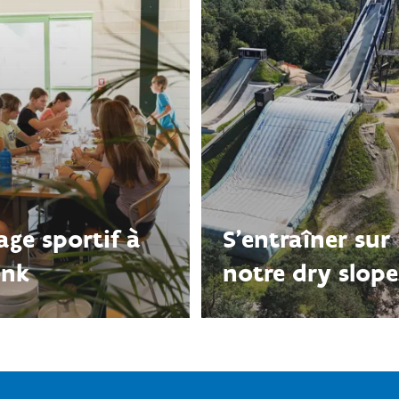
age sportif à
S'entraîner sur
enk
notre dry slope