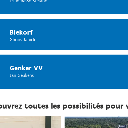
Di Tomasso Stefano
Biekorf
Ghoos Janick
Genker VV
Jan Geukens
uvrez toutes les possibilités pour 