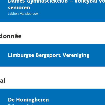
Dames Gymnastiekclub – volleybal v
senioren
Jaklien Vandebroek
donnée
Limburgse Bergsport Vereniging
al
De Honingberen