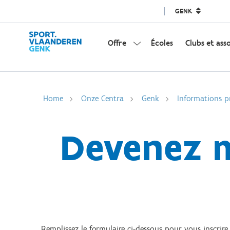
GENK
Offre
Écoles
Clubs et ass
Home
Onze Centra
Genk
Informations p
Devenez m
Remplissez le formulaire ci-dessous pour vous inscrir