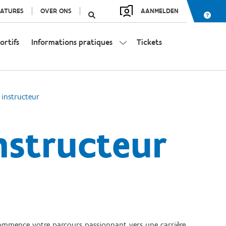
ATURES
OVER ONS
AANMELDEN
ortifs
Informations pratiques
Tickets
instructeur
nstructeur
 commence votre parcours passionnant vers une carrière