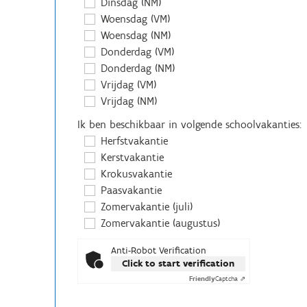
Dinsdag (NM)
Woensdag (VM)
Woensdag (NM)
Donderdag (VM)
Donderdag (NM)
Vrijdag (VM)
Vrijdag (NM)
Ik ben beschikbaar in volgende schoolvakanties:
Herfstvakantie
Kerstvakantie
Krokusvakantie
Paasvakantie
Zomervakantie (juli)
Zomervakantie (augustus)
Anti-Robot Verification
Click to start verification
Friendly
Captcha ⇗