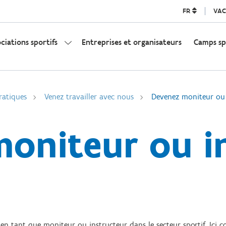
FR
VAC
ociations sportifs
Entreprises et organisateurs
Camps sp
ratiques
Venez travailler avec nous
Devenez moniteur ou 
oniteur ou i
e en tant que moniteur ou instructeur dans le secteur sportif. Ici