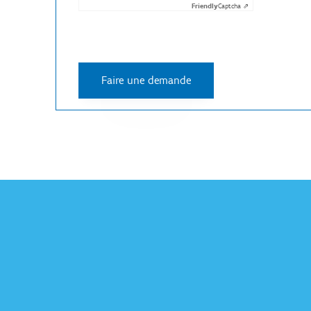
Friendly
Captcha ⇗