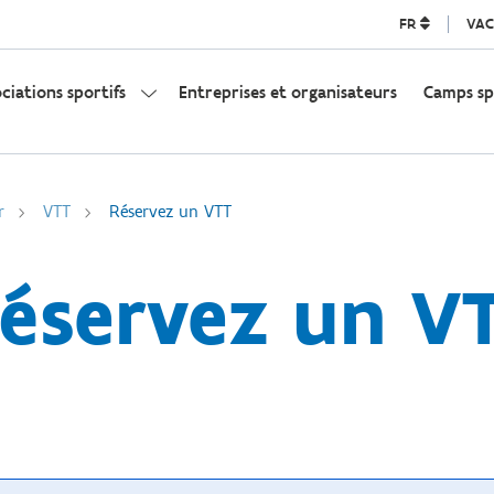
FR
VAC
ociations sportifs
Entreprises et organisateurs
Camps sp
r
VTT
Réservez un VTT
éservez un V