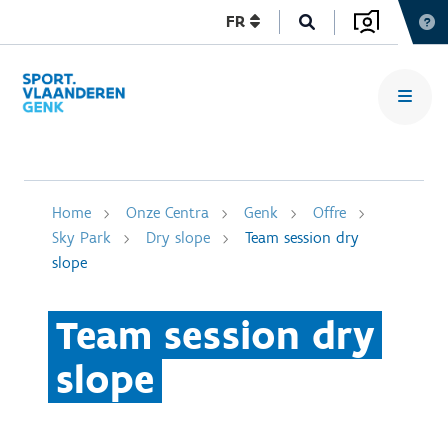
FR
Home
Onze Centra
Genk
Offre
Sky Park
Dry slope
Team session dry
slope
Team session dry
slope