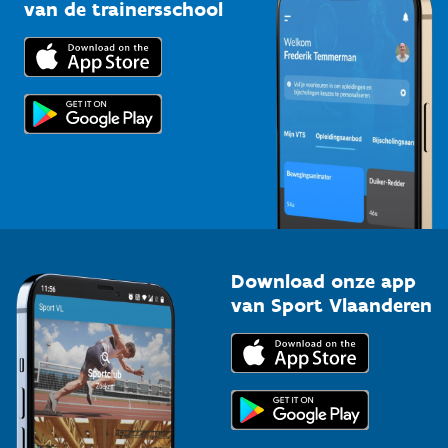
Bedrijven
van de trainersschool
Downloads
Trainers en begeleiders
Voor de pers
Scholen
Topsporters
Organisatoren van sportevenementen
Download onze app
van Sport Vlaanderen