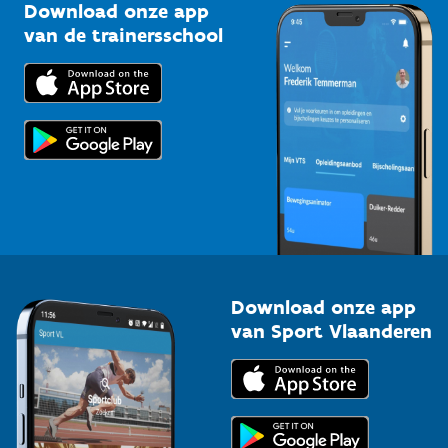
Kennisplatform
Download onze app
Bedrijven
van de trainersschool
Downloads
Trainers en begeleiders
Voor de pers
Scholen
Topsporters
Organisatoren van sportevenementen
Download onze app
van Sport Vlaanderen