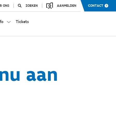
R ONS
ZOEKEN
AANMELDEN
CONTACT
fo
Tickets
 nu aan