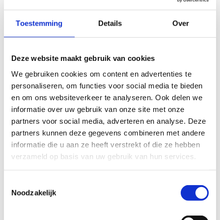
Toestemming
Details
Over
Tim Decat
Technisch onderhoud
Stuur een bericht
Deze website maakt gebruik van cookies
We gebruiken cookies om content en advertenties te
personaliseren, om functies voor social media te bieden
en om ons websiteverkeer te analyseren. Ook delen we
Didier Vanderkrieken
informatie over uw gebruik van onze site met onze
Reservaties en Facturatie
partners voor social media, adverteren en analyse. Deze
+32 11 30 08 09
partners kunnen deze gegevens combineren met andere
Stuur een bericht
informatie die u aan ze heeft verstrekt of die ze hebben
verzameld op basis van uw gebruik van hun services.
Toestemmingsselectie
Nadia Ait Mansour
Noodzakelijk
Verjaardagsfeestjes en personeelsadministratie
+32 11 30 08 06