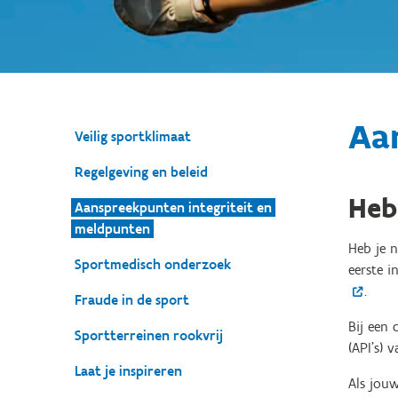
Aan
Veilig sportklimaat
Regelgeving en beleid
Heb
Aanspreekpunten integriteit en
meldpunten
Heb je n
Sportmedisch onderzoek
eerste i
.
Fraude in de sport
Bij een 
Sportterreinen rookvrij
(API's) 
Laat je inspireren
Als jouw