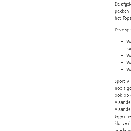
De afge
pakken b
het Tops
Deze spe
We
jo
We
We
We
Sport Vl
nooit go
ook op e
Vlaander
Vlaander
tegen h
‘durven
goede we