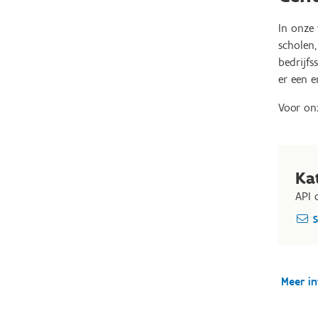
In onze 
scholen,
bedrijfs
er een e
Voor onz
Ka
API 
S
Meer in