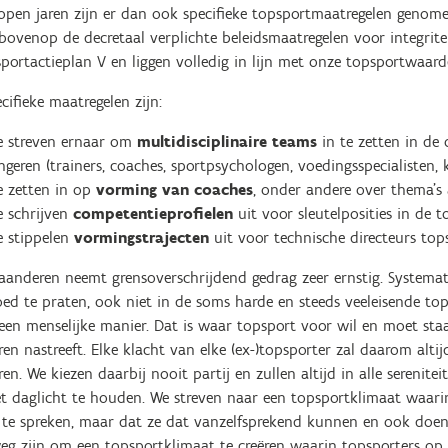
lopen jaren zijn er dan ook specifieke topsportmaatregelen genom
ovenop de decretaal verplichte beleidsmaatregelen voor integritei
portactieplan V en liggen volledig in lijn met onze topsportwaarde
cifieke maatregelen zijn:
 streven ernaar om
multidisciplinaire teams
in te zetten in de
ngeren (trainers, coaches, sportpsychologen, voedingsspecialisten, k
 zetten in op
vorming van coaches
, onder andere over thema’s
 schrijven
competentieprofielen
uit voor sleutelposities in de 
 stippelen
vormingstrajecten
uit voor technische directeurs top
aanderen neemt grensoverschrijdend gedrag zeer ernstig. Systemati
ed te praten, ook niet in de soms harde en steeds veeleisende to
en menselijke manier. Dat is waar topsport voor wil en moet staa
en nastreeft. Elke klacht van elke (ex-)topsporter zal daarom alt
en. We kiezen daarbij nooit partij en zullen altijd in alle serenit
et daglicht te houden. We streven naar een topsportklimaat waari
’ te spreken, maar dat ze dat vanzelfsprekend kunnen en ook doe
g zijn om een topsportklimaat te creëren waarin topsporters op é