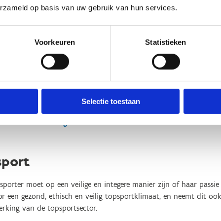
erzameld op basis van uw gebruik van hun services.
n Lavens
Joeri Callaert
Voorkeuren
Statistieken
mse Trainersschool
Vlaamse Trainersschool
32 2 209 46 68
+32 2 209 46 54
tuur een bericht
Stuur een bericht
Selectie toestaan
formatie over integriteit binnen VTS
sport
sporter moet op een veilige en integere manier zijn of haar passi
r een gezond, ethisch en veilig topsportklimaat, en neemt dit ook 
erking van de topsportsector.