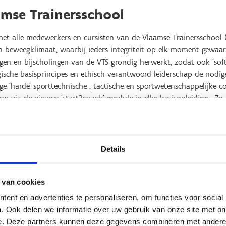
mse Trainersschool
et alle medewerkers en cursisten van de Vlaamse Trainersschool
n beweegklimaat, waarbij ieders integriteit op elk moment gewaarb
gen en bijscholingen van de VTS grondig herwerkt, zodat ook ‘sof
sche basisprincipes en ethisch verantwoord leiderschap de nodige
e ‘harde’ sporttechnische , tactische en sportwetenschappelijke co
rm via de nieuwe ‘start2coach’-module in elke basisopleiding. Zo
ijden van grensoverschrijdend gedrag, en reiken we oplossingen a
anspreekpersoon integriteit kunnen cursisten, docenten, cursusver
nen bij een VTS-cursusorganisatie terecht met een vraag of voor a
Details
en of klacht over grensoverschrijdend gedrag.
rensoverschrijdend gedrag binnen een VTS-cursusorganisatie melde
 van cookies
r aangeven of we je telefonisch of per mail mogen contacteren.
ent en advertenties te personaliseren, om functies voor social
sformulier grensoverschrijdend gedrag
. Ook delen we informatie over uw gebruik van onze site met on
e. Deze partners kunnen deze gegevens combineren met andere i