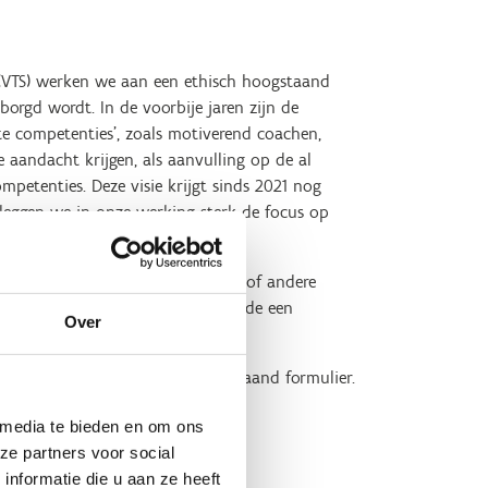
 (VTS) werken we aan een ethisch hoogstaand
orgd wordt. In de voorbije jaren zijn de
te competenties’, zoals motiverend coachen,
 aandacht krijgen, als aanvulling op de al
mpetenties. Deze visie krijgt sinds 2021 nog
 leggen we in onze werking sterk de focus op
an voor ethische dilemma’s.
antwoordelijken, stagebegeleiders of andere
dvies of doorverwijzing betreffende een
Over
n, dan kan je dit ook via onderstaand formulier.
 media te bieden en om ons
ze partners voor social
nformatie die u aan ze heeft