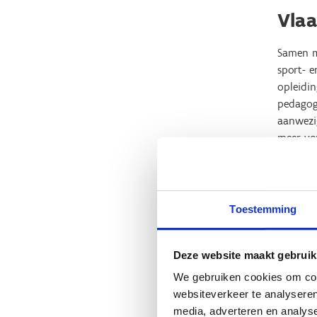
Vlaa
Samen m
sport- e
opleidin
pedagogi
aanwezig
meer vo
het verm
Bij de a
betrokke
Toestemming
vermoed
Wil je g
Deze website maakt gebruik
Je kan e
We gebruiken cookies om cont
Melding
websiteverkeer te analyseren
media, adverteren en analys