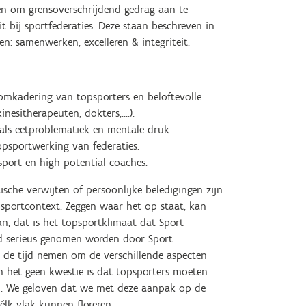
en om grensoverschrijdend gedrag aan te
t bij sportfederaties. Deze staan beschreven in
n: samenwerken, excelleren & integriteit.
 omkadering van topsporters en beloftevolle
inesitherapeuten, dokters,….).
 als eetproblematiek en mentale druk.
topsportwerking van federaties.
sport en high potential coaches.
sche verwijten of persoonlijke beledigingen zijn
psportcontext. Zeggen waar het op staat, kan
n, dat is het topsportklimaat dat Sport
ijd serieus genomen worden door Sport
eit de tijd nemen om de verschillende aspecten
n het geen kwestie is dat topsporters moeten
n. We geloven dat we met deze aanpak op de
lk vlak kunnen floreren.