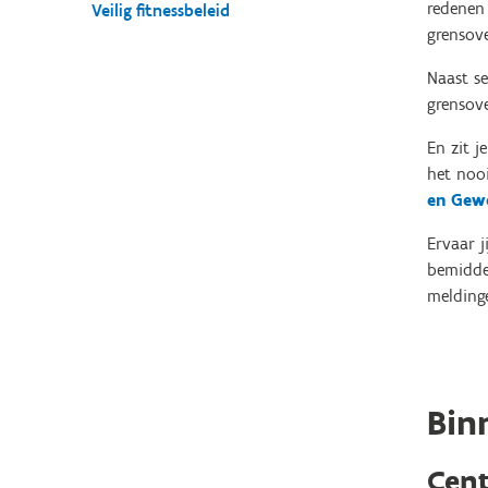
redenen 
Veilig fitnessbeleid
grensove
Naast se
grensove
En zit j
het nooi
en Gewe
Ervaar j
bemiddel
melding
Bin
Cent