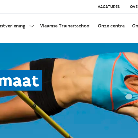
VACATURES
OVE
nstverlening
Vlaamse Trainersschool
Onze centra
On
imaat