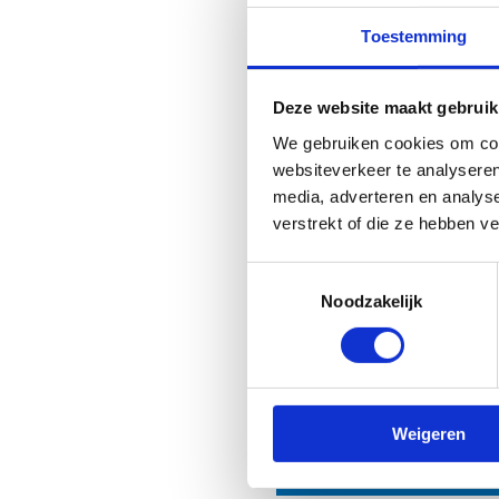
Toestemming
Deze website maakt gebruik
We gebruiken cookies om cont
websiteverkeer te analyseren
media, adverteren en analys
verstrekt of die ze hebben v
Toestemmingsselectie
Noodzakelijk
Heb je no
Weigeren
Sport Vlaandere