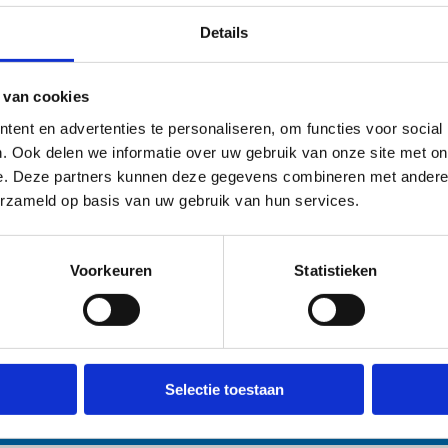
Leuke weetjes
Details
Schaatsen worden met de hand ge
 van cookies
Minstens 3 werkdagen
ent en advertenties te personaliseren, om functies voor social
Slijpen op radius:
. Ook delen we informatie over uw gebruik van onze site met on
Kunstschaatsen: 0,2 mm
e. Deze partners kunnen deze gegevens combineren met andere i
IJshockeyschaatsen: 0,4 mm
erzameld op basis van uw gebruik van hun services.
Andere slijpdiepte gewenst? Onze 
graag
Inclusief: ontbramen, opwetten en 
Voorkeuren
Statistieken
g een vraag? Contacteer ons
Selectie toestaan
n Hasselt