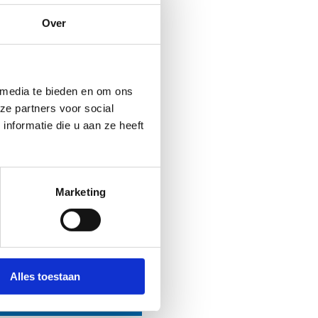
Over
slepen
 media te bieden en om ons
ze partners voor social
nformatie die u aan ze heeft
medewerkers helpen je
inoliën
Marketing
011 30 08 00
Alles toestaan
Stuur een bericht