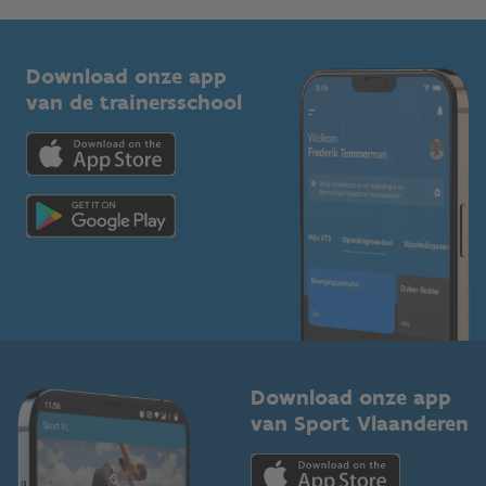
G-sport
Vlaamse Trainersschool
Sportclubs
Kennisplatform
Download onze app
Bedrijven
van de trainersschool
Downloads
Trainers en begeleiders
Voor de pers
Scholen
Topsporters
Organisatoren van sportevenementen
Download onze app
van Sport Vlaanderen