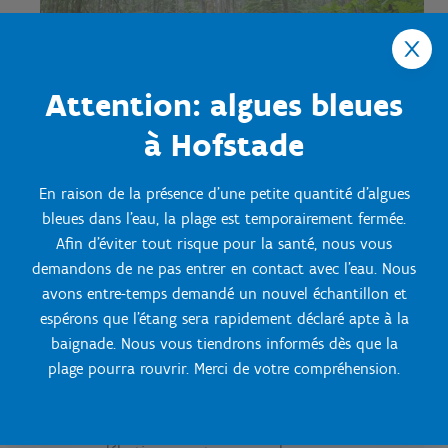
Attention: algues bleues
à Hofstade
En raison de la présence d'une petite quantité d'algues
bleues dans l'eau, la plage est temporairement fermée.
Afin d'éviter tout risque pour la santé, nous vous
Cyclisme avec hébergement
demandons de ne pas entrer en contact avec l'eau. Nous
Découvrez nos week-ends sportifs, où vous
avons entre-temps demandé un nouvel échantillon et
pourrez profiter pleinement du plaisir du vélo.
espérons que l'étang sera rapidement déclaré apte à la
Enfourchez votre deux-roues et explorez les
baignade. Nous vous tiendrons informés dès que la
magnifiques pistes cyclables de la région avec
plage pourra rouvrir. Merci de votre compréhension.
d'autres amateurs de vélo.
Que vous soyez un cycliste expérimenté ou que