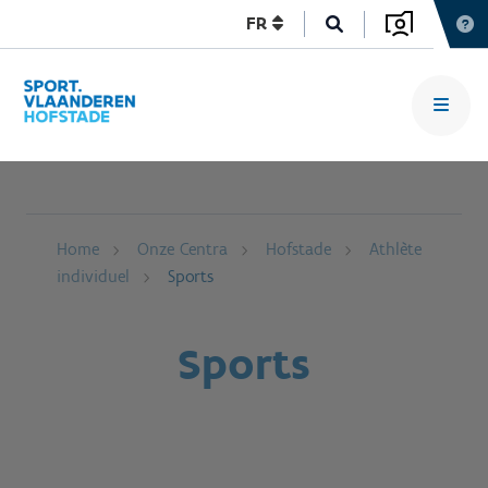
FR
Home
Onze Centra
Hofstade
Athlète
individuel
Sports
Sports