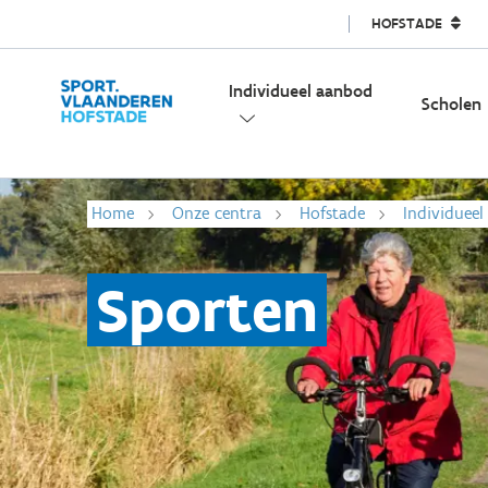
HOFSTADE
Individueel aanbod
Scholen
Home
Onze centra
Hofstade
Individuee
Sporten