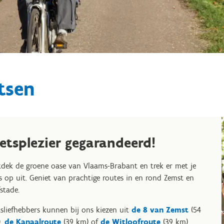
tsen
ietsplezier gegarandeerd!
dek de groene oase van Vlaams-Brabant en trek er met je
ts op uit. Geniet van prachtige routes in en rond Zemst en
stade.
tsliefhebbers kunnen bij ons kiezen uit
de 8 van Zemst
(54
),
de Kanaalroute
(39 km) of
de Witloofroute
(39 km),