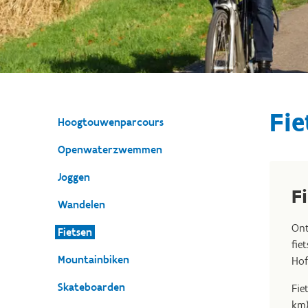
Fie
Hoogtouwenparcours
Openwaterzwemmen
Joggen
F
Wandelen
Ont
Fietsen
fie
Mountainbiken
Hof
Skateboarden
Fie
km