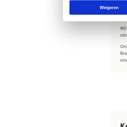
E
Weigeren
s
Wil
cen
Ons
Bra
onv
K