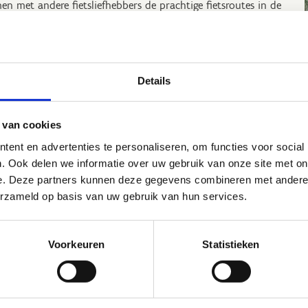
en met andere fietsliefhebbers de prachtige fietsroutes in de
eving.
je nu een ervaren fietser bent of net begint, bij ons vind je
perfecte omgeving om je fietsvaardigheden te verbeteren en
Details
genieten van de vrijheid van het fietsen. Naast fietsen kan je
 mountainbiken, kajakken, boogschieten, klimmen en
delen, maar de passie voor fietsen staat tijdens een
 van cookies
kendarrangement centraal.
ent en advertenties te personaliseren, om functies voor social
. Ook delen we informatie over uw gebruik van onze site met on
e. Deze partners kunnen deze gegevens combineren met andere i
erzameld op basis van uw gebruik van hun services.
Sportieve arrangemente
Voorkeuren
Statistieken