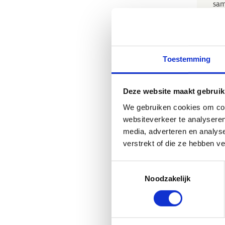
sam
omg
Of 
de 
Toestemming
te 
ook
wan
Deze website maakt gebruik
wee
We gebruiken cookies om cont
websiteverkeer te analyseren
media, adverteren en analys
verstrekt of die ze hebben v
Toestemmingsselectie
Noodzakelijk