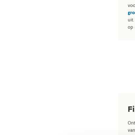
voo
gr
uit
op 
F
Ont
van