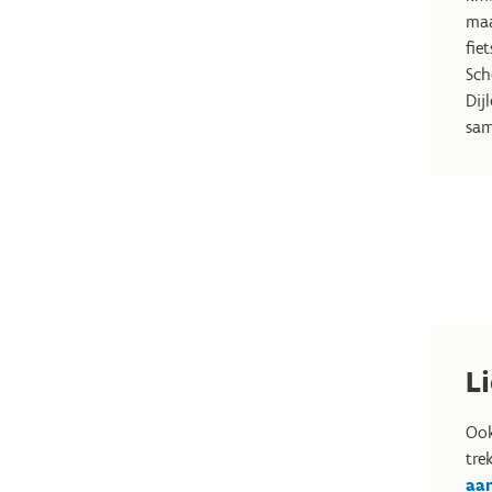
maa
fie
Sch
Dij
sam
L
Ook
tre
aa