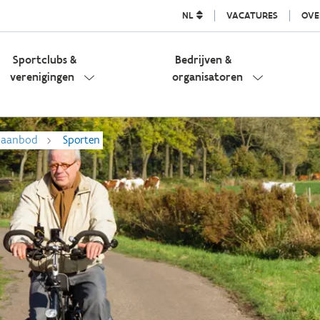
NL
VACATURES
OVE
Sportclubs &
Bedrijven &
verenigingen
organisatoren
l aanbod
Sporten