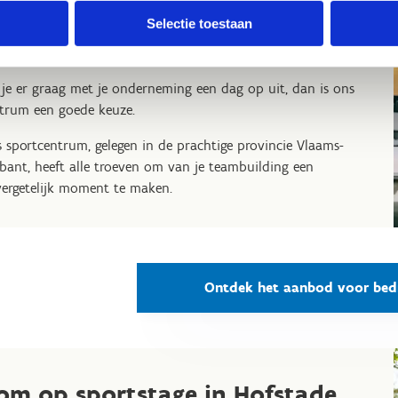
en sportieve teambuilding of
Selectie toestaan
portdag voor jouw bedrijf?
 je er graag met je onderneming een dag op uit, dan is ons
trum een goede keuze.
 sportcentrum, gelegen in de prachtige provincie Vlaams-
bant, heeft alle troeven om van je teambuilding een
ergetelijk moment te maken.
Ontdek het aanbod voor bed
om op sportstage in Hofstade