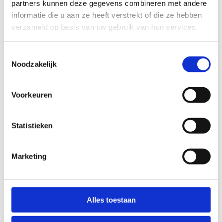
partners kunnen deze gegevens combineren met andere
informatie die u aan ze heeft verstrekt of die ze hebben
verzameld op basis van uw gebruik van hun services.
Toestemmingsselectie
Noodzakelijk
Voorkeuren
Statistieken
Marketing
Een sportieve teambuilding of
sportdag voor jouw bedrijf?
Alles toestaan
Wil je er graag met je onderneming een dag op
uit, dan is ons centrum een goede keuze.