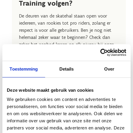
Training volgen?
De deuren van de skatehal staan open voor
iedereen, van rookies tot pro riders, zolang er
respect is voor alle gebruikers. Ben je nog niet
helemaal zeker waar te beginnen? Check dan
zeker het aanbod lessen op elk niveau bij onze
partner
Get Insane
.
Get Insane staat in voor de uitbating van de
Toestemming
Details
Over
skatehal en tevens ook voor de volledig
vernieuwde cafetaria.
Deze website maakt gebruik van cookies
We gebruiken cookies om content en advertenties te
personaliseren, om functies voor social media te bieden
Kom skaten
en om ons websiteverkeer te analyseren. Ook delen we
informatie over uw gebruik van onze site met onze
partners voor social media, adverteren en analyse. Deze