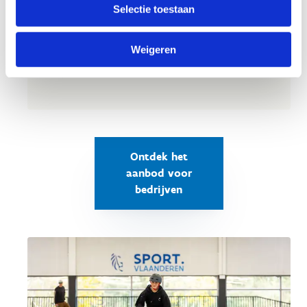
Selectie toestaan
Ons sportcentrum, gelegen in de prachtige
provincie Vlaams-Brabant, heeft alle troeven om
Weigeren
van je teambuilding een onvergetelijk moment te
maken.
Ontdek het
aanbod voor
bedrijven