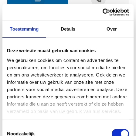
Jouw gegevens
Toestemming
Details
Over
Deze website maakt gebruik van cookies
We gebruiken cookies om content en advertenties te
personaliseren, om functies voor social media te bieden
en om ons websiteverkeer te analyseren. Ook delen we
informatie over uw gebruik van onze site met onze
Geef aan tot welk domein jouw vraag behoort
partners voor social media, adverteren en analyse. Deze
partners kunnen deze gegevens combineren met andere
KIES EEN DOMEIN
informatie die u aan ze heeft verstrekt of die ze hebben
verzameld op basis van uw gebruik van hun services.
Jouw vraag
Toestemmingsselectie
Noodzakelijk