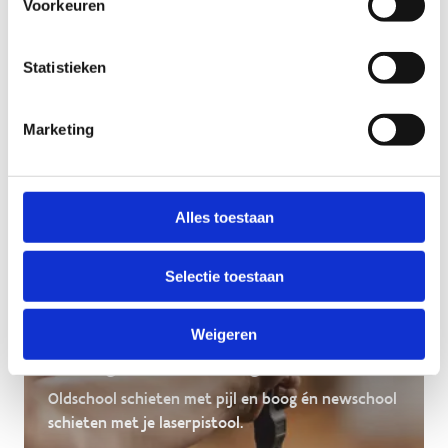
naar boven tijdens de Highland Games!
Voorkeuren
Statistieken
Marketing
Alles toestaan
Selectie toestaan
Weigeren
Lasergamen & Boogschieten
Oldschool schieten met pijl en boog én newschool
schieten met je laserpistool.