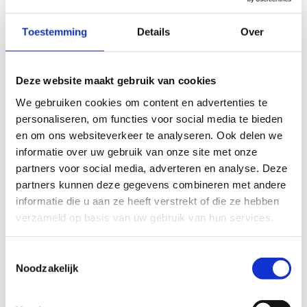
Écht outdoor-avontuur op ons hoogteparcours. 5
of 10 meter? Hoe hoog durf jij?
Toestemming
Details
Over
Deze website maakt gebruik van cookies
We gebruiken cookies om content en advertenties te
personaliseren, om functies voor social media te bieden
en om ons websiteverkeer te analyseren. Ook delen we
informatie over uw gebruik van onze site met onze
partners voor social media, adverteren en analyse. Deze
partners kunnen deze gegevens combineren met andere
informatie die u aan ze heeft verstrekt of die ze hebben
verzameld op basis van uw gebruik van hun services.
Highland Games &
Toestemmingsselectie
teambuildingsspelen
Noodzakelijk
Er schuilt een Schot in elk van ons. Haal hem in je