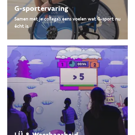
G-sportervaring
Samen met je collega's eens voelen wat G-sport nu
écht is.
LÜ & Weerbaarheid