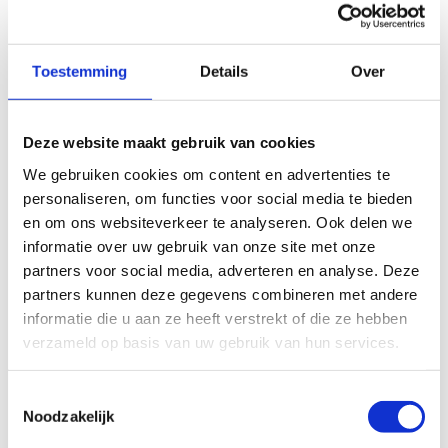
Toestemming
Details
Over
Deze website maakt gebruik van cookies
We gebruiken cookies om content en advertenties te
personaliseren, om functies voor social media te bieden
en om ons websiteverkeer te analyseren. Ook delen we
informatie over uw gebruik van onze site met onze
partners voor social media, adverteren en analyse. Deze
Klimmen & Picoo (NIEUW)
partners kunnen deze gegevens combineren met andere
Leren muurklimmen én zekeren in combinatie
informatie die u aan ze heeft verstrekt of die ze hebben
met een sessie Picoo. Uniek op elke manier! Voor
verzameld op basis van uw gebruik van hun services.
kids vanaf 9 jaar.
Toestemmingsselectie
Noodzakelijk