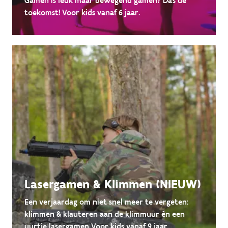
Gamen is leuk maar bewegend gamen? Dá's de
toekomst! Voor kids vanaf 6 jaar.
Lasergamen & Klimmen (NIEUW)
Een verjaardag om niet snel meer te vergeten:
klimmen & klauteren aan de klimmuur én een
uurtje lasergamen Voor kids vanaf 9 jaar.