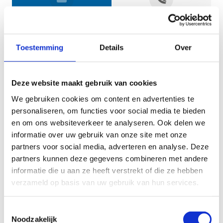
Jouw gegevens
Toestemming
Details
Over
Deze website maakt gebruik van cookies
We gebruiken cookies om content en advertenties te
personaliseren, om functies voor social media te bieden
en om ons websiteverkeer te analyseren. Ook delen we
informatie over uw gebruik van onze site met onze
Geef aan tot welk domein jouw vraag behoort
partners voor social media, adverteren en analyse. Deze
partners kunnen deze gegevens combineren met andere
KIES EEN DOMEIN
informatie die u aan ze heeft verstrekt of die ze hebben
verzameld op basis van uw gebruik van hun services.
Jouw vraag
Toestemmingsselectie
Noodzakelijk