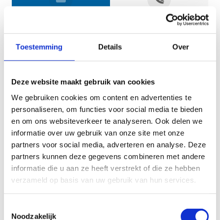
Jouw gegevens
Toestemming
Details
Over
Deze website maakt gebruik van cookies
We gebruiken cookies om content en advertenties te
personaliseren, om functies voor social media te bieden
en om ons websiteverkeer te analyseren. Ook delen we
informatie over uw gebruik van onze site met onze
Geef aan tot welk domein jouw vraag behoort
partners voor social media, adverteren en analyse. Deze
partners kunnen deze gegevens combineren met andere
KIES EEN DOMEIN
informatie die u aan ze heeft verstrekt of die ze hebben
verzameld op basis van uw gebruik van hun services.
Jouw vraag
Toestemmingsselectie
Noodzakelijk