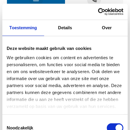
Jouw gegevens
Toestemming
Details
Over
Deze website maakt gebruik van cookies
We gebruiken cookies om content en advertenties te
personaliseren, om functies voor social media te bieden
en om ons websiteverkeer te analyseren. Ook delen we
informatie over uw gebruik van onze site met onze
Geef aan tot welk domein jouw vraag behoort
partners voor social media, adverteren en analyse. Deze
partners kunnen deze gegevens combineren met andere
KIES EEN DOMEIN
informatie die u aan ze heeft verstrekt of die ze hebben
verzameld op basis van uw gebruik van hun services.
Jouw vraag
Toestemmingsselectie
Noodzakelijk