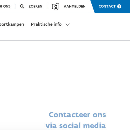
R ONS
ZOEKEN
AANMELDEN
CONTACT
portkampen
Praktische info
Contacteer ons
via social media