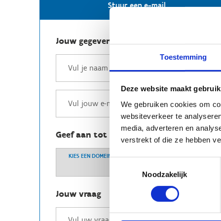
Stuur een e-mail
Jouw gegevens
Toestemming
Deze website maakt gebruik
We gebruiken cookies om cont
websiteverkeer te analyseren
media, adverteren en analys
Geef aan tot welk domein jouw vraag b
verstrekt of die ze hebben v
KIES EEN DOMEIN
Toestemmingsselectie
Noodzakelijk
Jouw vraag