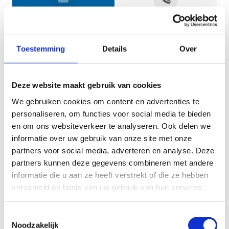
Jouw gegevens
Toestemming
Details
Over
Deze website maakt gebruik van cookies
We gebruiken cookies om content en advertenties te
personaliseren, om functies voor social media te bieden
en om ons websiteverkeer te analyseren. Ook delen we
informatie over uw gebruik van onze site met onze
Geef aan tot welk domein jouw vraag behoort
partners voor social media, adverteren en analyse. Deze
partners kunnen deze gegevens combineren met andere
KIES EEN DOMEIN
informatie die u aan ze heeft verstrekt of die ze hebben
verzameld op basis van uw gebruik van hun services.
Jouw vraag
Toestemmingsselectie
Noodzakelijk