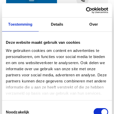
Jouw gegevens
Toestemming
Details
Over
Deze website maakt gebruik van cookies
We gebruiken cookies om content en advertenties te
personaliseren, om functies voor social media te bieden
en om ons websiteverkeer te analyseren. Ook delen we
informatie over uw gebruik van onze site met onze
Geef aan tot welk domein jouw vraag behoort
partners voor social media, adverteren en analyse. Deze
partners kunnen deze gegevens combineren met andere
KIES EEN DOMEIN
informatie die u aan ze heeft verstrekt of die ze hebben
verzameld op basis van uw gebruik van hun services.
Jouw vraag
Toestemmingsselectie
Noodzakelijk