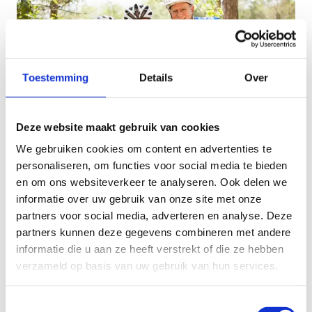
Toestemming
Details
Over
Deze website maakt gebruik van cookies
We gebruiken cookies om content en advertenties te
personaliseren, om functies voor social media te bieden
Fietsen
en om ons websiteverkeer te analyseren. Ook delen we
informatie over uw gebruik van onze site met onze
Limburg staat niet voor niets gekend als
partners voor social media, adverteren en analyse. Deze
fietsparadijs! Het fietsknooppuntennetwerk
partners kunnen deze gegevens combineren met andere
Limburg telt maar liefst 1860 kilometer aan
informatie die u aan ze heeft verstrekt of die ze hebben
fietspaden waarvan er meer dan 40% autovrij zijn.
verzameld op basis van uw gebruik van hun services.
Maak alvast een keuze uit volgende vaste
Toestemmingsselectie
fietslussen: