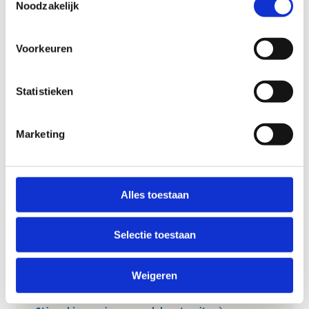
Noodzakelijk
Genk: 41 km
Multitour: 10 of 18 km
Voorkeuren
Georoute: 30 km.
Of plan zelf een fietstocht met de
Statistieken
fietsrouteplanner
Marketing
Wandelen
Alles toestaan
Kattevennen met zijn uitgestrekte dennenbossen
telt 3 bewegwijzerde wandelroutes van 5 tot 10 km.
Selectie toestaan
Verken zeker ook het Heempark, de Zonnewijzers in
het Molenvijverpark en het Planetenpad. Variatie
Weigeren
genoeg!