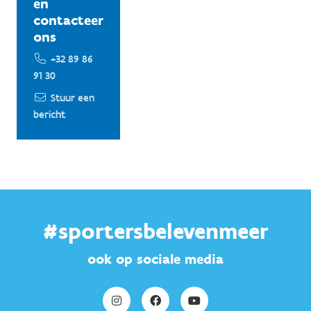
en
contacteer
ons
+32 89 86
91 30
Stuur een
bericht
#sportersbelevenmeer
ook op sociale media