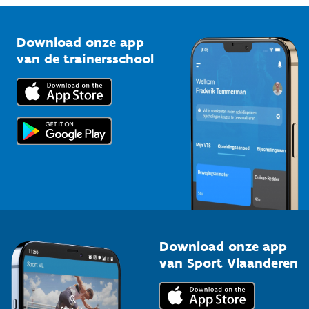
Vlaamse Trainersschool
Sportclubs
Kennisplatform
Download onze app
Bedrijven
van de trainersschool
Downloads
Trainers en begeleiders
Voor de pers
Scholen
Topsporters
Organisatoren van sportevenementen
Download onze app
van Sport Vlaanderen