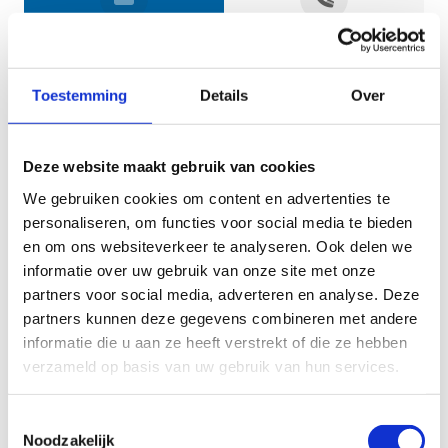
Jouw gegevens
Toestemming
Details
Over
Deze website maakt gebruik van cookies
We gebruiken cookies om content en advertenties te
personaliseren, om functies voor social media te bieden
en om ons websiteverkeer te analyseren. Ook delen we
informatie over uw gebruik van onze site met onze
Geef aan tot welk domein jouw vraag behoort
partners voor social media, adverteren en analyse. Deze
partners kunnen deze gegevens combineren met andere
KIES EEN DOMEIN
informatie die u aan ze heeft verstrekt of die ze hebben
verzameld op basis van uw gebruik van hun services.
Jouw vraag
Toestemmingsselectie
Noodzakelijk