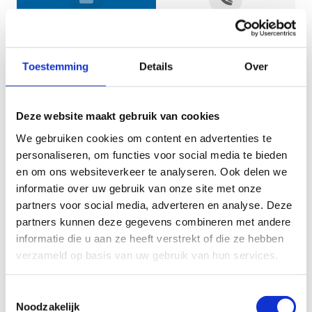
Jouw gegevens
Toestemming
Details
Over
Deze website maakt gebruik van cookies
We gebruiken cookies om content en advertenties te
personaliseren, om functies voor social media te bieden
en om ons websiteverkeer te analyseren. Ook delen we
informatie over uw gebruik van onze site met onze
Geef aan tot welk domein jouw vraag behoort
partners voor social media, adverteren en analyse. Deze
partners kunnen deze gegevens combineren met andere
KIES EEN DOMEIN
informatie die u aan ze heeft verstrekt of die ze hebben
verzameld op basis van uw gebruik van hun services.
Jouw vraag
Toestemmingsselectie
Noodzakelijk