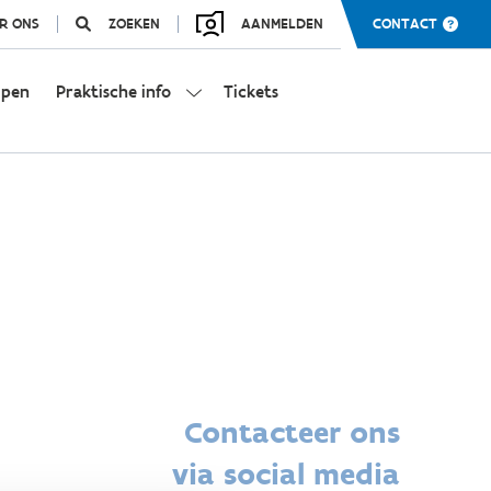
R ONS
ZOEKEN
AANMELDEN
CONTACT
mpen
Praktische info
Tickets
Contacteer ons
via social media