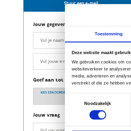
Stuur een e-mail
Jouw gegevens
Toestemming
Deze website maakt gebruik
We gebruiken cookies om cont
websiteverkeer te analyseren
media, adverteren en analys
Geef aan tot welk domein jouw vraag b
verstrekt of die ze hebben v
KIES EEN DOMEIN
Toestemmingsselectie
Noodzakelijk
Jouw vraag