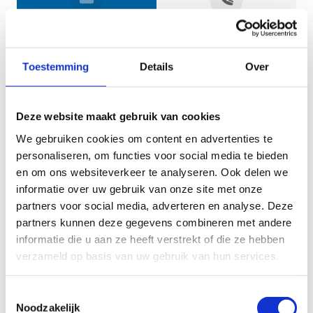
Jouw gegevens
Toestemming
Details
Over
Deze website maakt gebruik van cookies
We gebruiken cookies om content en advertenties te
personaliseren, om functies voor social media te bieden
en om ons websiteverkeer te analyseren. Ook delen we
informatie over uw gebruik van onze site met onze
Geef aan tot welk domein jouw vraag behoort
partners voor social media, adverteren en analyse. Deze
partners kunnen deze gegevens combineren met andere
KIES EEN DOMEIN
informatie die u aan ze heeft verstrekt of die ze hebben
verzameld op basis van uw gebruik van hun services.
Jouw vraag
Toestemmingsselectie
Noodzakelijk