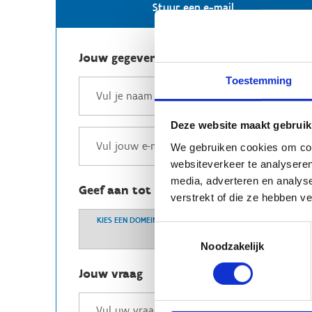
Stuur een e-mail
Jouw gegevens
Toestemming
Deze website maakt gebruik
We gebruiken cookies om cont
websiteverkeer te analyseren
media, adverteren en analys
Geef aan tot welk domein jouw vraag b
verstrekt of die ze hebben v
KIES EEN DOMEIN
Toestemmingsselectie
Noodzakelijk
Jouw vraag