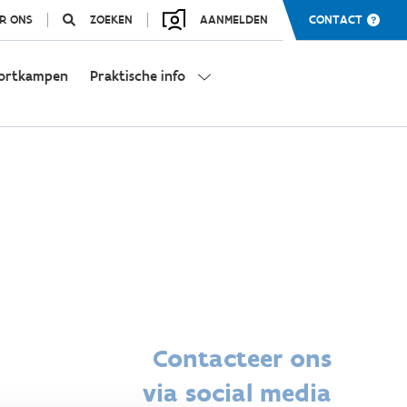
R ONS
ZOEKEN
AANMELDEN
CONTACT
ortkampen
Praktische info
Contacteer ons
via social media