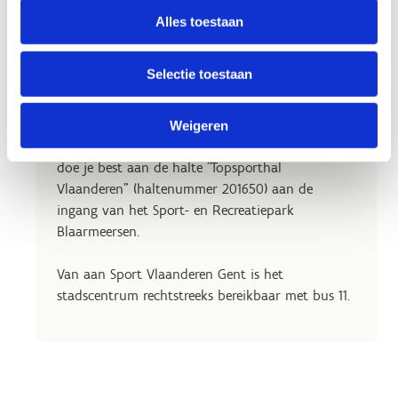
Alles toestaan
Met het openbaar vervoer
Selectie toestaan
Met de trein spoor je naar het treinstation Gent
Sint-Pieters. Op busperron 8 neem je de bus 19
Weigeren
rechtstreeks naar de Blaarmeersen. Afstappen
doe je best aan de halte ”Topsporthal
Vlaanderen” (haltenummer 201650) aan de
ingang van het Sport- en Recreatiepark
Blaarmeersen.
Van aan Sport Vlaanderen Gent is het
stadscentrum rechtstreeks bereikbaar met bus 11.