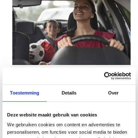
Met de wagen
Neem de autosnelweg E40 richting Gent. Neem
Toestemming
Details
Over
afrit 14 Gent Expo. Laat het Holiday Inn Hotel en
de Expo aan uw rechterkant liggen. Vervolg
rechtdoor over het rondpunt richting “R4
Deze website maakt gebruik van cookies
Zelzate”.
We gebruiken cookies om content en advertenties te
Over de brug en langs de vaart volg je deze
personaliseren, om functies voor social media te bieden
gedurende 2,8 km om dan rechts af te slaan