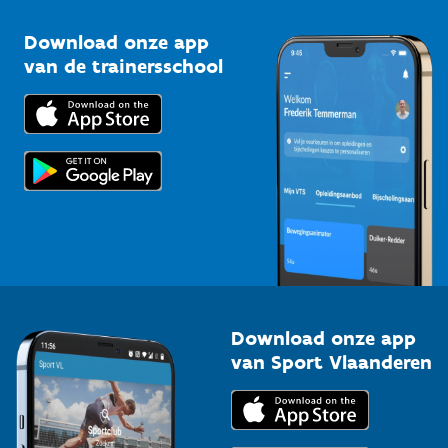
Sportclubs
Kennisplatform
Download onze app
Bedrijven
van de trainersschool
Downloads
Trainers en begeleiders
Voor de pers
Scholen
Topsporters
Organisatoren van sportevenementen
Download onze app
van Sport Vlaanderen