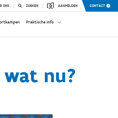
R ONS
ZOEKEN
AANMELDEN
CONTACT
ortkampen
Praktische info
 wat nu?