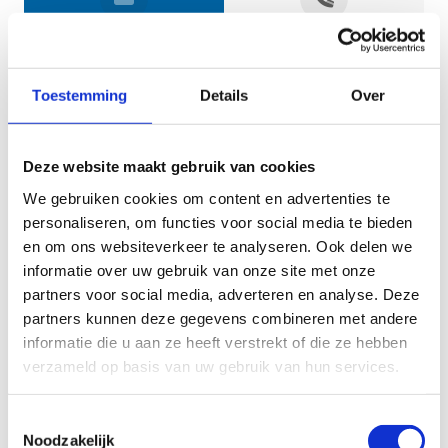
Jouw gegevens
Toestemming
Details
Over
Deze website maakt gebruik van cookies
We gebruiken cookies om content en advertenties te
personaliseren, om functies voor social media te bieden
en om ons websiteverkeer te analyseren. Ook delen we
informatie over uw gebruik van onze site met onze
Geef aan tot welk domein jouw vraag behoort
partners voor social media, adverteren en analyse. Deze
partners kunnen deze gegevens combineren met andere
KIES EEN DOMEIN
informatie die u aan ze heeft verstrekt of die ze hebben
verzameld op basis van uw gebruik van hun services.
Jouw vraag
Toestemmingsselectie
Noodzakelijk