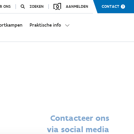
R ONS
ZOEKEN
AANMELDEN
CONTACT
ortkampen
Praktische info
Contacteer ons
via social media