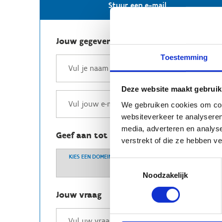
Stuur een e-mail
Jouw gegevens
Toestemming
Deze website maakt gebruik
We gebruiken cookies om cont
websiteverkeer te analyseren
media, adverteren en analys
Geef aan tot welk domein jouw vraag b
verstrekt of die ze hebben v
KIES EEN DOMEIN
Toestemmingsselectie
Noodzakelijk
Jouw vraag