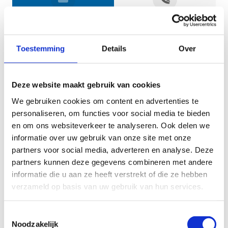
Jouw gegevens
Toestemming
Details
Over
Deze website maakt gebruik van cookies
We gebruiken cookies om content en advertenties te
personaliseren, om functies voor social media te bieden
en om ons websiteverkeer te analyseren. Ook delen we
informatie over uw gebruik van onze site met onze
Geef aan tot welk domein jouw vraag behoort
partners voor social media, adverteren en analyse. Deze
partners kunnen deze gegevens combineren met andere
KIES EEN DOMEIN
informatie die u aan ze heeft verstrekt of die ze hebben
verzameld op basis van uw gebruik van hun services.
Jouw vraag
Toestemmingsselectie
Noodzakelijk